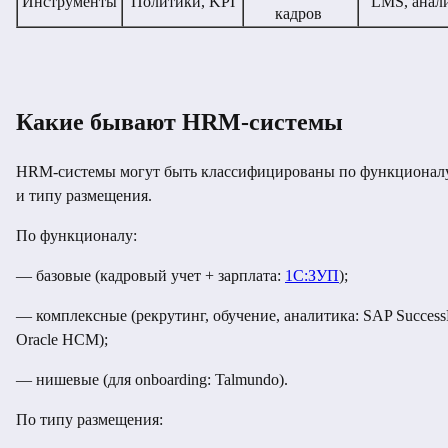
Инструменты
Политики, KPI
LMS, анал
кадров
Какие бывают HRM-системы
HRM-системы могут быть классифицированы по функционал
и типу размещения.
По функционалу:
— базовые (кадровый учет + зарплата:
1С:ЗУП
);
— комплексные (рекрутинг, обучение, аналитика: SAP SuccessF
Oracle HCM);
— нишевые (для onboarding: Talmundo).
По типу размещения: