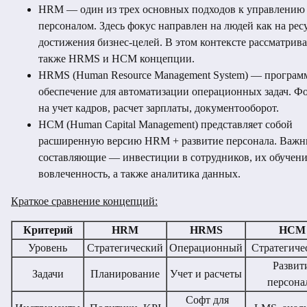
HRM — один из трех основных подходов к управлению
персоналом. Здесь фокус направлен на людей как на рес
достижения бизнес-целей. В этом контексте рассматрив
также HRMS и HCM концепции.
HRMS (Human Resource Management System) — програм
обеспечение для автоматизации операционных задач. Ф
на учет кадров, расчет зарплаты, документооборот.
HCM (Human Capital Management) представляет собой
расширенную версию HRM + развитие персонала. Важн
составляющие — инвестиции в сотрудников, их обучени
вовлеченность, а также аналитика данных.
Краткое сравнение концепций:
Критерий
HRM
HRMS
HCM
Уровень
Стратегический
Операционный
Стратегиче
Развит
Задачи
Планирование
Учет и расчеты
персона
Софт для