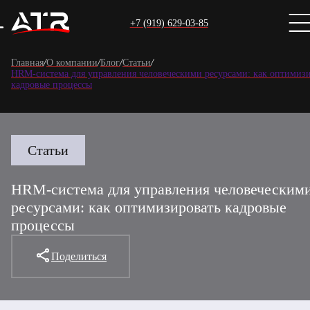
+7 (919) 629-03-85
Главная
/
О компании
/
Блог
/
Статьи
/
HRM-система для управления человеческими ресурсами: как оптимиз
кадровые процессы
Статьи
HRM-система для управления человеческим
ресурсами: как оптимизировать кадровые
процессы
Поделиться