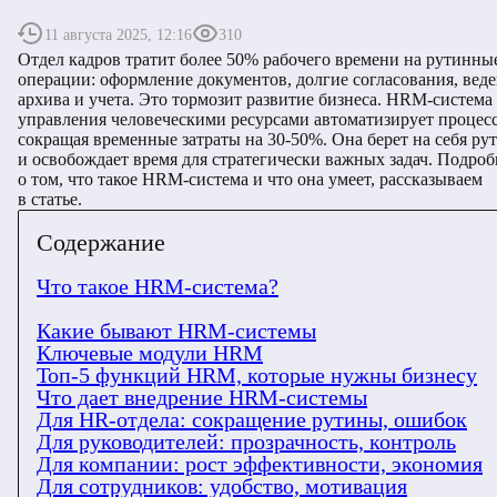
11 августа 2025, 12:16
310
Отдел кадров тратит более 50% рабочего времени на рутинны
операции: оформление документов, долгие согласования, вед
архива и учета. Это тормозит развитие бизнеса. HRM-система
управления человеческими ресурсами автоматизирует процес
сокращая временные затраты на 30-50%. Она берет на себя ру
и освобождает время для стратегически важных задач. Подроб
о том, что такое HRM-система и что она умеет, рассказываем
в статье.
Содержание
Что такое HRM-система?
Какие бывают HRM-системы
Ключевые модули HRM
Топ-5 функций HRM, которые нужны бизнесу
Что дает внедрение HRM-системы
Для HR-отдела: сокращение рутины, ошибок
Для руководителей: прозрачность, контроль
Для компании: рост эффективности, экономия
Для сотрудников: удобство, мотивация